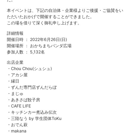
本イベントは、下記の自治体・企業様よりご後援・ご協賛をい
ただいたおかげで開催することができました。
この場を借りて深く御礼申し上げます。
詳細情報
開催日時 ： 2022年6月26日(日)
開催場所 ： おかちまちパンダ広場
参加人数 ： 5,132名
出店企業
・Chou Chou(シュシュ)
・アカシ屋
・縁日
・ずんだ専門店ずんだらぼ
・まじゅ
・あきさば餃子房
・CAFE LIFE
・キッチンカー煮込み伝次
・三陸なう by 学生団体ToKu
・おでん萩
・makana