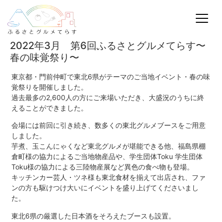
2022年3月 第6回ふるさとグルメてらす〜
春の味覚祭り〜
東京都・門前仲町で東北6県がテーマのご当地イベント・春の味
覚祭りを開催しました。
過去最多の2,600人の方にご来場いただき、大盛況のうちに終
えることができました。
会場には前回に引き続き、数多くの東北グルメブースをご用意
しました。
芋煮、玉こんにゃくなど東北グルメが堪能できる他、福島県棚
倉町様の協力によるご当地物産品や、学生団体Toku 学生団体
Toku様の協力による三陸物産展など異色の食べ物も登場。
キッチンカー芸人・ツネ様も東北食材を揃えて出店され、ファ
ンの方も駆けつけ大いにイベントを盛り上げてくださいまし
た。
東北6県の厳選した日本酒をそろえたブースも設置。