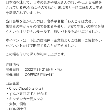
日本酒を通して、日本の良さや蔵元さんの想いを伝える活動を
されているPON酒女子の皆様が、来場者と一緒に好みの日本酒
を堪能されていました。
当日会場を湧かせたのは、岩手県名物「わんこそば大会」。
来場者の中からその場で参加者を募り、3名で早食いの時間を競
うというオリジナルルールで、熱いバトルを繰り広げました。
本イベントは、下記の自治体・企業様よりご後援・ご協賛をい
ただいたおかげで開催することができました。
この場を借りて深く御礼申し上げます。
詳細情報
開催日時 ： 2022年3月21日(月・祝)
開催場所 ： COFFICE 門前仲町
出店企業
・Chou Chou(シュシュ)
・ずんだ専門店ずんだらぼ
・キッチンカー芸人ツネ
・大和川酒造
・PON酒女子